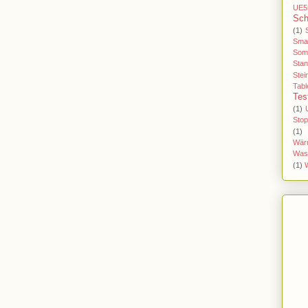
UE5
Sch
(1)
Sma
Som
Stan
Stei
Tabl
Tes
(1)
Sto
(1)
Wär
Was
(1)