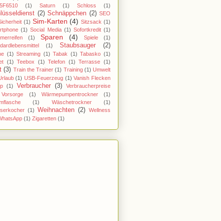
5F6510
(1)
Saturn
(1)
Schloss
(1)
lüsseldienst
(2)
Schnäppchen
(2)
SEO
Sim-Karten
(4)
Sicherheit
(1)
Sitzsack
(1)
rtphone
(1)
Social Media
(1)
Sofortkredit
(1)
Sparen
(4)
merreifen
(1)
Spiele
(1)
Staubsauger
(2)
dardlebensmittel
(1)
ne
(1)
Streaming
(1)
Tabak
(1)
Tabasko
(1)
et
(1)
Teebox
(1)
Telefon
(1)
Terrasse
(1)
t
(3)
Train the Trainer
(1)
Training
(1)
Umwelt
Urlaub
(1)
USB-Feuerzeug
(1)
Vanish Flecken
Verbraucher
(3)
pp
(1)
Verbraucherpreise
Vorsorge
(1)
Wärmepumpentrockner
(1)
mflasche
(1)
Wäschetrockner
(1)
Weihnachten
(2)
serkocher
(1)
Wellness
WhatsApp
(1)
Zigaretten
(1)