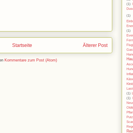
(1)
Dus
(1)
Einb
Ener
(1)
Eve
Fer
Startseite
Älterer Post
Flu
Gas
Han
Hau
ren
Kommentare zum Post (Atom)
Asc
Hund
Infla
Käse
Klei
Last
(1)
(1)
Neu
Oldt
Pfla
Putz
Sca
Reg
Rei