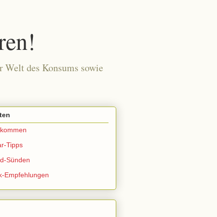
ren!
der Welt des Konsums sowie
ten
llkommen
r-Tipps
ld-Sünden
k-Empfehlungen