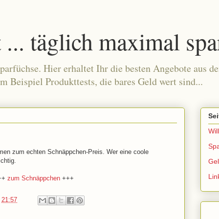
... täglich maximal spa
parfüchse. Hier erhaltet Ihr die besten Angebote aus 
um Beispiel Produkttests, die bares Geld wert sind...
Sei
Wi
Spa
rahmen zum echten Schnäppchen-Preis. Wer eine coole
chtig.
Ge
Lin
++
zum Schnäppchen
+++
m
21:57