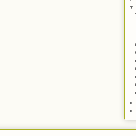
▼
►
►