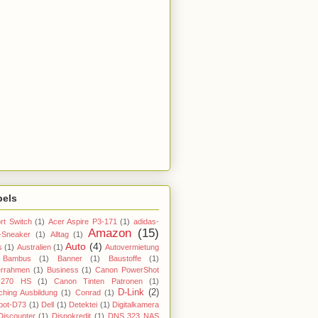
bels
rt Switch
(1)
Acer Aspire P3-171
(1)
adidas-
Amazon
(15)
-Sneaker
(1)
Alltag
(1)
Auto
(4)
s
(1)
Australien
(1)
Autovermietung
Bambus
(1)
Banner
(1)
Baustoffe
(1)
errahmen
(1)
Business
(1)
Canon PowerShot
270 HS
(1)
Canon Tinten Patronen
(1)
D-Link
(2)
hing Ausbildung
(1)
Conrad
(1)
bot-D73
(1)
Dell
(1)
Detektei
(1)
Digitalkamera
Discounter
(1)
Dispokredit
(1)
DNS 323 NAS