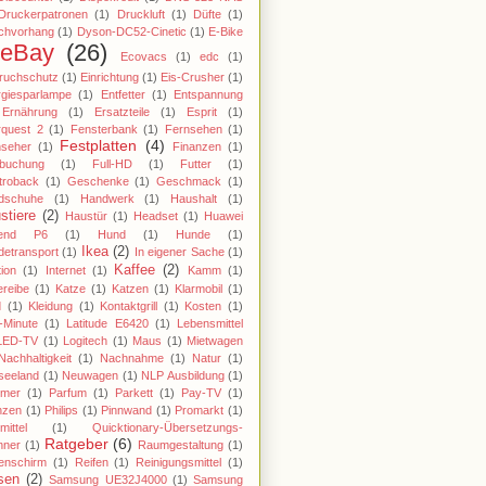
Druckerpatronen
(1)
Druckluft
(1)
Düfte
(1)
chvorhang
(1)
Dyson-DC52-Cinetic
(1)
E-Bike
eBay
(26)
Ecovacs
(1)
edc
(1)
ruchschutz
(1)
Einrichtung
(1)
Eis-Crusher
(1)
giesparlampe
(1)
Entfetter
(1)
Entspannung
Ernährung
(1)
Ersatzteile
(1)
Esprit
(1)
rquest 2
(1)
Fensterbank
(1)
Fernsehen
(1)
Festplatten
(4)
nseher
(1)
Finanzen
(1)
gbuchung
(1)
Full-HD
(1)
Futter
(1)
troback
(1)
Geschenke
(1)
Geschmack
(1)
dschuhe
(1)
Handwerk
(1)
Haushalt
(1)
stiere
(2)
Haustür
(1)
Headset
(1)
Huawei
end P6
(1)
Hund
(1)
Hunde
(1)
Ikea
(2)
etransport
(1)
In eigener Sache
(1)
Kaffee
(2)
tion
(1)
Internet
(1)
Kamm
(1)
reibe
(1)
Katze
(1)
Katzen
(1)
Klarmobil
(1)
d
(1)
Kleidung
(1)
Kontaktgrill
(1)
Kosten
(1)
-Minute
(1)
Latitude E6420
(1)
Lebensmittel
LED-TV
(1)
Logitech
(1)
Maus
(1)
Mietwagen
Nachhaltigkeit
(1)
Nachnahme
(1)
Natur
(1)
seeland
(1)
Neuwagen
(1)
NLP Ausbildung
(1)
imer
(1)
Parfum
(1)
Parkett
(1)
Pay-TV
(1)
nzen
(1)
Philips
(1)
Pinnwand
(1)
Promarkt
(1)
mittel
(1)
Quicktionary-Übersetzungs-
Ratgeber
(6)
nner
(1)
Raumgestaltung
(1)
enschirm
(1)
Reifen
(1)
Reinigungsmittel
(1)
sen
(2)
Samsung UE32J4000
(1)
Samsung