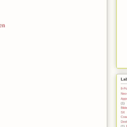
en
La
8-Po
Neo
App
(1)
Bild
SX 
Coac
Dee
(1)