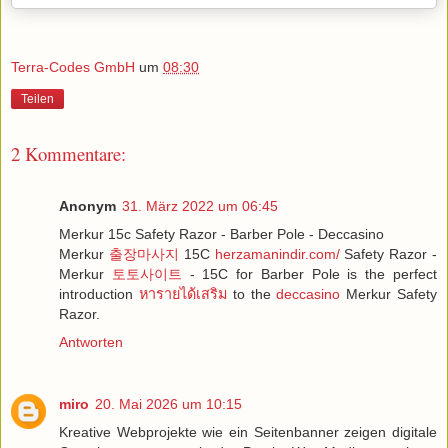
Terra-Codes GmbH
um
08:30
Teilen
2 Kommentare:
Anonym
31. März 2022 um 06:45
Merkur 15c Safety Razor - Barber Pole - Deccasino
Merkur
출장마사지
15C
herzamanindir.com/
Safety Razor -
Merkur
토토사이트
- 15C for Barber Pole is the perfect
introduction
หารายได้เสริม
to the
deccasino
Merkur Safety
Razor.
Antworten
miro
20. Mai 2026 um 10:15
Kreative Webprojekte wie ein Seitenbanner zeigen digitale