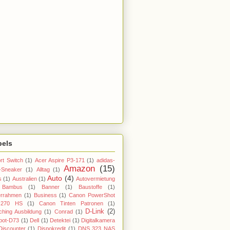
bels
rt Switch
(1)
Acer Aspire P3-171
(1)
adidas-
Amazon
(15)
-Sneaker
(1)
Alltag
(1)
Auto
(4)
s
(1)
Australien
(1)
Autovermietung
Bambus
(1)
Banner
(1)
Baustoffe
(1)
errahmen
(1)
Business
(1)
Canon PowerShot
270 HS
(1)
Canon Tinten Patronen
(1)
D-Link
(2)
hing Ausbildung
(1)
Conrad
(1)
bot-D73
(1)
Dell
(1)
Detektei
(1)
Digitalkamera
Discounter
(1)
Dispokredit
(1)
DNS 323 NAS