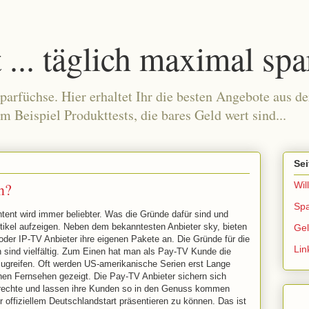
... täglich maximal spa
parfüchse. Hier erhaltet Ihr die besten Angebote aus 
um Beispiel Produkttests, die bares Geld wert sind...
Sei
n?
Wi
Spa
tent wird immer beliebter. Was die Gründe dafür sind und
rtikel aufzeigen. Neben dem bekanntesten Anbieter sky, bieten
Ge
t oder IP-TV Anbieter ihre eigenen Pakete an. Die Gründe für die
Lin
sind vielfältig. Zum Einen hat man als Pay-TV Kunde die
zugreifen. Oft werden US-amerikanische Serien erst Lange
hen Fernsehen gezeigt. Die Pay-TV Anbieter sichern sich
srechte und lassen ihre Kunden so in den Genuss kommen
 offiziellem Deutschlandstart präsentieren zu können. Das ist