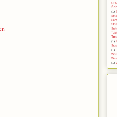
UE5
Sch
(1)
Sma
Som
Stan
en
Stei
Tabl
Tes
(1)
Sto
(1)
Wär
Was
(1)