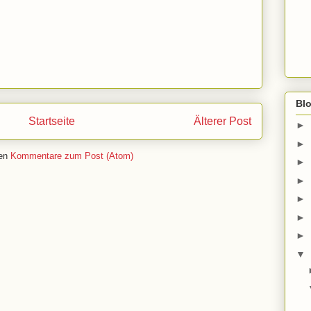
Bl
Startseite
Älterer Post
►
►
ren
Kommentare zum Post (Atom)
►
►
►
►
►
▼