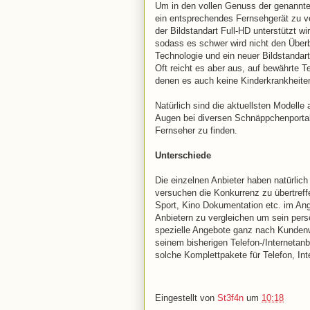
Um in den vollen Genuss der genannte
ein entsprechendes Fernsehgerät zu ve
der Bildstandart Full-HD unterstützt w
sodass es schwer wird nicht den Überb
Technologie und ein neuer Bildstandart 
Oft reicht es aber aus, auf bewährte 
denen es auch keine Kinderkrankheiten
Natürlich sind die aktuellsten Modelle
Augen bei diversen Schnäppchenportal
Fernseher zu finden.
Unterschiede
Die einzelnen Anbieter haben natürlich
versuchen die Konkurrenz zu übertreffe
Sport, Kino Dokumentation etc. im Ang
Anbietern zu vergleichen um sein pe
spezielle Angebote ganz nach Kunden
seinem bisherigen Telefon-/Internetanb
solche Komplettpakete für Telefon, In
Eingestellt von
St3f4n
um
10:18