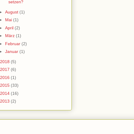
setzen?
►
August
(1)
►
Mai
(1)
►
April
(2)
►
März
(1)
►
Februar
(2)
►
Januar
(1)
2018
(5)
2017
(6)
2016
(1)
2015
(33)
2014
(16)
2013
(2)