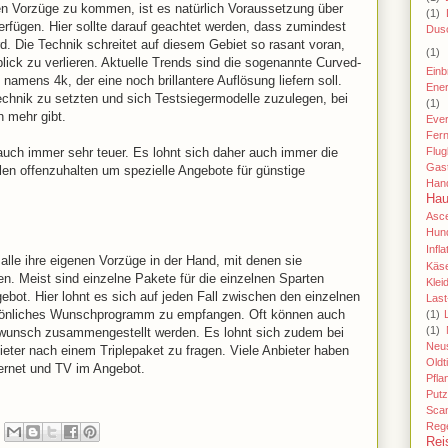
n Vorzüge zu kommen, ist es natürlich Voraussetzung über
(1)
rfügen. Hier sollte darauf geachtet werden, dass zumindest
Dus
ird. Die Technik schreitet auf diesem Gebiet so rasant voran,
(1)
lick zu verlieren. Aktuelle Trends sind die sogenannte Curved-
Einb
namens 4k, der eine noch brillantere Auflösung liefern soll.
Ener
Technik zu setzten und sich Testsiegermodelle zuzulegen, bei
(1)
 mehr gibt.
Eve
Fer
Flu
 auch immer sehr teuer. Es lohnt sich daher auch immer die
Gas
en offenzuhalten um spezielle Angebote für günstige
Han
Hau
Asc
Hund
Infla
 alle ihre eigenen Vorzüge in der Hand, mit denen sie
Käse
n. Meist sind einzelne Pakete für die einzelnen Sparten
Klei
ebot. Hier lohnt es sich auf jeden Fall zwischen den einzelnen
Last
rsönliches Wunschprogramm zu empfangen. Oft können auch
(1)
(1)
wunsch zusammengestellt werden. Es lohnt sich zudem bei
Neu
ieter nach einem Triplepaket zu fragen. Viele Anbieter haben
Oldt
ternet und TV im Angebot.
Pfla
Putz
Sca
Reg
Rei