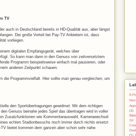
em TV
er auch in Deutschland bereits in HD-Qualität aus, aber längst
mpfangen. Der große Vorteil bei Pay-TV Anbietern ist, dass
tät vorliegen.
inem digitalen Empfangsgerät, welches über
rfügt. So kann man dann in den Genuss von zeitversetztem
ende Programm beispielsweise einfach mal pausieren, oder
einem anderen Zeitpunkt schauen.
lem die Programmvielfalt. Hier sollte man genau vergleichen, um
La
8-Po
Neo
telle den Sportübertragungen gewidmet. Mit dem richtigen
App
(1)
 den Genuss beinahe jedes Spiel das übertragen wird in voller
Bild
men Zusatzfunktionen wie Kommentarauswahl, Kamerawechsel
SX 
ines echten Stadionbesuchs noch immer durch nichts ersetzt
Coac
ay-TV bietet kommen dem ganzen aber schon sehr nahe.
Dee
(1)