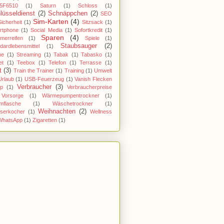
5F6510
(1)
Saturn
(1)
Schloss
(1)
lüsseldienst
(2)
Schnäppchen
(2)
SEO
Sim-Karten
(4)
Sicherheit
(1)
Sitzsack
(1)
rtphone
(1)
Social Media
(1)
Sofortkredit
(1)
Sparen
(4)
merreifen
(1)
Spiele
(1)
Staubsauger
(2)
dardlebensmittel
(1)
ne
(1)
Streaming
(1)
Tabak
(1)
Tabasko
(1)
et
(1)
Teebox
(1)
Telefon
(1)
Terrasse
(1)
t
(3)
Train the Trainer
(1)
Training
(1)
Umwelt
Urlaub
(1)
USB-Feuerzeug
(1)
Vanish Flecken
Verbraucher
(3)
pp
(1)
Verbraucherpreise
Vorsorge
(1)
Wärmepumpentrockner
(1)
mflasche
(1)
Wäschetrockner
(1)
Weihnachten
(2)
serkocher
(1)
Wellness
WhatsApp
(1)
Zigaretten
(1)