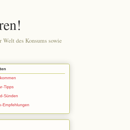
ren!
der Welt des Konsums sowie
ten
llkommen
r-Tipps
ld-Sünden
k-Empfehlungen