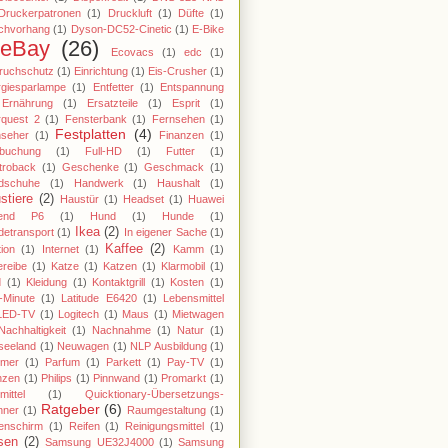
Druckerpatronen
(1)
Druckluft
(1)
Düfte
(1)
chvorhang
(1)
Dyson-DC52-Cinetic
(1)
E-Bike
eBay
(26)
Ecovacs
(1)
edc
(1)
ruchschutz
(1)
Einrichtung
(1)
Eis-Crusher
(1)
giesparlampe
(1)
Entfetter
(1)
Entspannung
Ernährung
(1)
Ersatzteile
(1)
Esprit
(1)
rquest 2
(1)
Fensterbank
(1)
Fernsehen
(1)
Festplatten
(4)
nseher
(1)
Finanzen
(1)
gbuchung
(1)
Full-HD
(1)
Futter
(1)
troback
(1)
Geschenke
(1)
Geschmack
(1)
dschuhe
(1)
Handwerk
(1)
Haushalt
(1)
stiere
(2)
Haustür
(1)
Headset
(1)
Huawei
end P6
(1)
Hund
(1)
Hunde
(1)
Ikea
(2)
etransport
(1)
In eigener Sache
(1)
Kaffee
(2)
tion
(1)
Internet
(1)
Kamm
(1)
reibe
(1)
Katze
(1)
Katzen
(1)
Klarmobil
(1)
d
(1)
Kleidung
(1)
Kontaktgrill
(1)
Kosten
(1)
-Minute
(1)
Latitude E6420
(1)
Lebensmittel
LED-TV
(1)
Logitech
(1)
Maus
(1)
Mietwagen
Nachhaltigkeit
(1)
Nachnahme
(1)
Natur
(1)
seeland
(1)
Neuwagen
(1)
NLP Ausbildung
(1)
imer
(1)
Parfum
(1)
Parkett
(1)
Pay-TV
(1)
nzen
(1)
Philips
(1)
Pinnwand
(1)
Promarkt
(1)
mittel
(1)
Quicktionary-Übersetzungs-
Ratgeber
(6)
nner
(1)
Raumgestaltung
(1)
enschirm
(1)
Reifen
(1)
Reinigungsmittel
(1)
sen
(2)
Samsung UE32J4000
(1)
Samsung