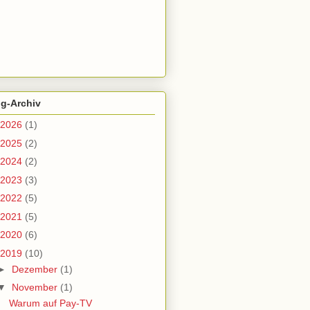
og-Archiv
2026
(1)
2025
(2)
2024
(2)
2023
(3)
2022
(5)
2021
(5)
2020
(6)
2019
(10)
►
Dezember
(1)
▼
November
(1)
Warum auf Pay-TV