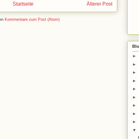
Startseite
Älterer Post
ren
Kommentare zum Post (Atom)
Bl
►
►
►
►
►
►
►
►
►
▼