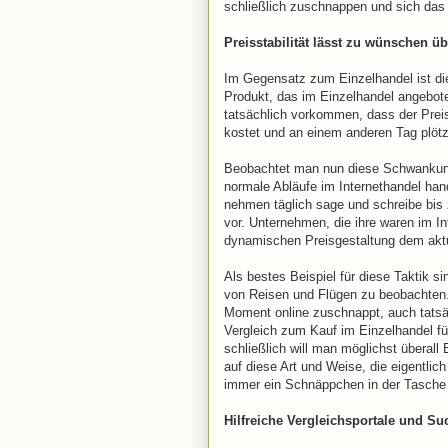
schließlich zuschnappen und sich das
Preisstabilität lässt zu wünschen üb
Im Gegensatz zum Einzelhandel ist die 
Produkt, das im Einzelhandel angeboten
tatsächlich vorkommen, dass der Preis
kostet und an einem anderen Tag plötz
Beobachtet man nun diese Schwankunge
normale Abläufe im Internethandel han
nehmen täglich sage und schreibe bis 
vor. Unternehmen, die ihre waren im I
dynamischen Preisgestaltung dem akt
Als bestes Beispiel für diese Taktik s
von Reisen und Flügen zu beobachten. 
Moment online zuschnappt, auch tatsäc
Vergleich zum Kauf im Einzelhandel fü
schließlich will man möglichst überall
auf diese Art und Weise, die eigentlic
immer ein Schnäppchen in der Tasche
Hilfreiche Vergleichsportale und S