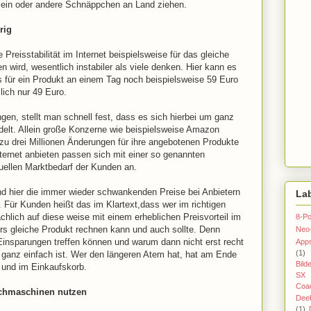
 ein oder andere Schnäppchen an Land ziehen.
rig
Preisstabilität im Internet beispielsweise für das gleiche
 wird, wesentlich instabiler als viele denken. Hier kann es
 für ein Produkt an einem Tag noch beispielsweise 59 Euro
lich nur 49 Euro.
n, stellt man schnell fest, dass es sich hierbei um ganz
delt. Allein große Konzerne wie beispielsweise Amazon
zu drei Millionen Änderungen für ihre angebotenen Produkte
nternet anbieten passen sich mit einer so genannten
uellen Marktbedarf der Kunden an.
ind hier die immer wieder schwankenden Preise bei Anbietern
La
Für Kunden heißt das im Klartext,dass wer im richtigen
hlich auf diese weise mit einem erheblichen Preisvorteil im
8-Po
rs gleiche Produkt rechnen kann und auch sollte. Denn
Neo
 Einsparungen treffen können und warum dann nicht erst recht
App
(1)
h ganz einfach ist. Wer den längeren Atem hat, hat am Ende
Bild
 und im Einkaufskorb.
SX 
Coac
uchmaschinen nutzen
Dee
(1)