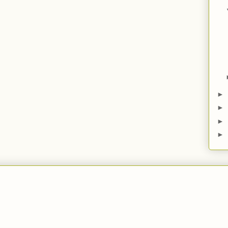
►
►
►
►