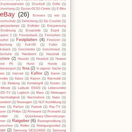
Druckerpatronen
(1)
Druckluft
(1)
Düfte
(1)
chvorhang
(1)
Dyson-DC52-Cinetic
(1)
E-Bike
eBay
(26)
Ecovacs
(1)
edc
(1)
ruchschutz
(1)
Einrichtung
(1)
Eis-Crusher
(1)
giesparlampe
(1)
Entfetter
(1)
Entspannung
Ernährung
(1)
Ersatzteile
(1)
Esprit
(1)
rquest 2
(1)
Fensterbank
(1)
Fernsehen
(1)
Festplatten
(4)
nseher
(1)
Finanzen
(1)
gbuchung
(1)
Full-HD
(1)
Futter
(1)
troback
(1)
Geschenke
(1)
Geschmack
(1)
dschuhe
(1)
Handwerk
(1)
Haushalt
(1)
stiere
(2)
Haustür
(1)
Headset
(1)
Huawei
end P6
(1)
Hund
(1)
Hunde
(1)
Ikea
(2)
etransport
(1)
In eigener Sache
(1)
Kaffee
(2)
tion
(1)
Internet
(1)
Kamm
(1)
reibe
(1)
Katze
(1)
Katzen
(1)
Klarmobil
(1)
d
(1)
Kleidung
(1)
Kontaktgrill
(1)
Kosten
(1)
-Minute
(1)
Latitude E6420
(1)
Lebensmittel
LED-TV
(1)
Logitech
(1)
Maus
(1)
Mietwagen
Nachhaltigkeit
(1)
Nachnahme
(1)
Natur
(1)
seeland
(1)
Neuwagen
(1)
NLP Ausbildung
(1)
imer
(1)
Parfum
(1)
Parkett
(1)
Pay-TV
(1)
nzen
(1)
Philips
(1)
Pinnwand
(1)
Promarkt
(1)
mittel
(1)
Quicktionary-Übersetzungs-
Ratgeber
(6)
nner
(1)
Raumgestaltung
(1)
enschirm
(1)
Reifen
(1)
Reinigungsmittel
(1)
sen
(2)
Samsung UE32J4000
(1)
Samsung