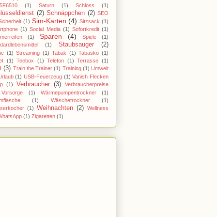
5F6510
(1)
Saturn
(1)
Schloss
(1)
lüsseldienst
(2)
Schnäppchen
(2)
SEO
Sim-Karten
(4)
Sicherheit
(1)
Sitzsack
(1)
rtphone
(1)
Social Media
(1)
Sofortkredit
(1)
Sparen
(4)
merreifen
(1)
Spiele
(1)
Staubsauger
(2)
dardlebensmittel
(1)
ne
(1)
Streaming
(1)
Tabak
(1)
Tabasko
(1)
et
(1)
Teebox
(1)
Telefon
(1)
Terrasse
(1)
t
(3)
Train the Trainer
(1)
Training
(1)
Umwelt
Urlaub
(1)
USB-Feuerzeug
(1)
Vanish Flecken
Verbraucher
(3)
pp
(1)
Verbraucherpreise
Vorsorge
(1)
Wärmepumpentrockner
(1)
mflasche
(1)
Wäschetrockner
(1)
Weihnachten
(2)
serkocher
(1)
Wellness
WhatsApp
(1)
Zigaretten
(1)