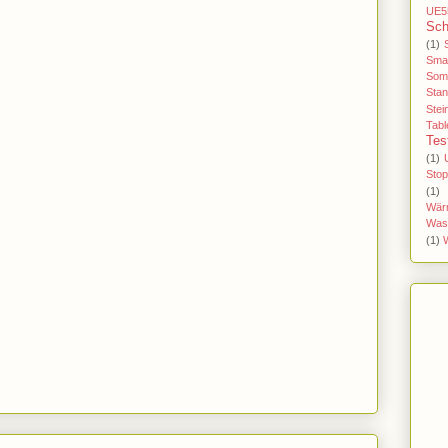
UE5
Sch
(1)
Sma
Som
Stan
Stei
Tabl
Tes
(1)
Sto
(1)
Wär
Was
(1)