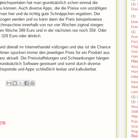
leichsportalen hat man grundsätzlich schon einmal die
(1)
zu können. Auch diverse Apps, die die Preise von unzähligen
Dus
an hier und da richtig gute Schnäppchen ergattern. Der
(1)
llzogen werden und so kann dann der Preis beispielsweise
Einb
chmaschine innerhalb von nur vier Wochen zigmal steigen
Ener
inen Woche 399 Euro und in der nächsten nur noch 359. Oder
(1)
 329 Euro oder ähnlich.
Eve
Fer
Flu
rd überall im Internethandel vollzogen und das ist die Chance
Gas
inen spucken immer den jeweiligen Preis für ein Produkt aus
Han
ganz aktuell. Die Preisstaffelungen und Schwankungen hängen
Hau
rundsätzlich Software gesteuert und somit durch diverse
Asc
sportale und Apps schließlich lesbar und kalkulierbar.
Hund
Infla
Käse
Klei
Last
(1)
(1)
Neu
Oldt
Pfla
en
Putz
Sca
Reg
Rei