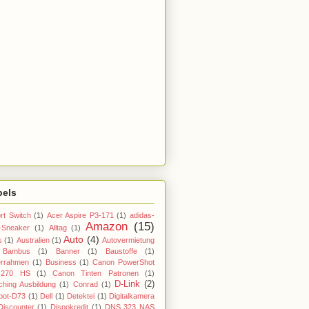
bels
rt Switch
(1)
Acer Aspire P3-171
(1)
adidas-
Amazon
(15)
-Sneaker
(1)
Alltag
(1)
Auto
(4)
s
(1)
Australien
(1)
Autovermietung
Bambus
(1)
Banner
(1)
Baustoffe
(1)
errahmen
(1)
Business
(1)
Canon PowerShot
270 HS
(1)
Canon Tinten Patronen
(1)
D-Link
(2)
hing Ausbildung
(1)
Conrad
(1)
bot-D73
(1)
Dell
(1)
Detektei
(1)
Digitalkamera
Discounter
(1)
Dispokredit
(1)
DNS 323 NAS