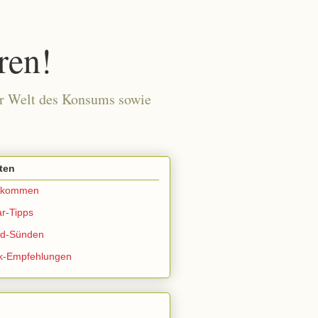
ren!
der Welt des Konsums sowie
ten
llkommen
r-Tipps
ld-Sünden
k-Empfehlungen